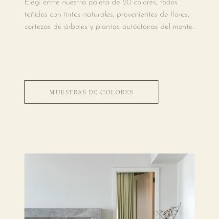
Elegí entre nuestra paleta de 20 colores, todos
teñidos con tintes naturales, provenientes de flores,
cortezas de árboles y plantas autóctonas del monte.
MUESTRAS DE COLORES
11. AZUL GRISÁCEO
03. GRIS CARBÓN
12. MEDIANOCHE
02. GRIS HUMO
14. ROSA VIEJO
17. BORGOÑA
13. DURAZNO
10. CEBOLLA
01. NATURAL
07. MADERA
16. MALBEC
19. MUSGO
04. NEGRO
05. ARENA
20. ÓXIDO
09. YERBA
06. NUEZ
15. ROSA
18. ROJO
08. CAFÉ