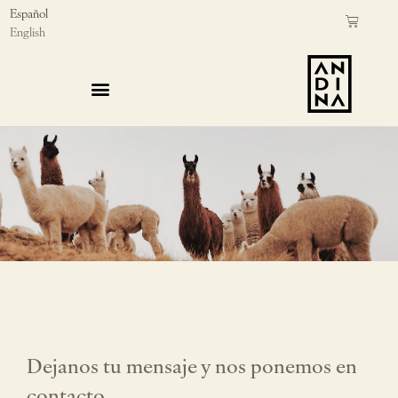
Ir
Español
Cart
English
al
contenido
ALMOHADONES DE LLAMA
CUBRECAMAS DE LLAMA
Dejanos tu mensaje y nos ponemos en
contacto